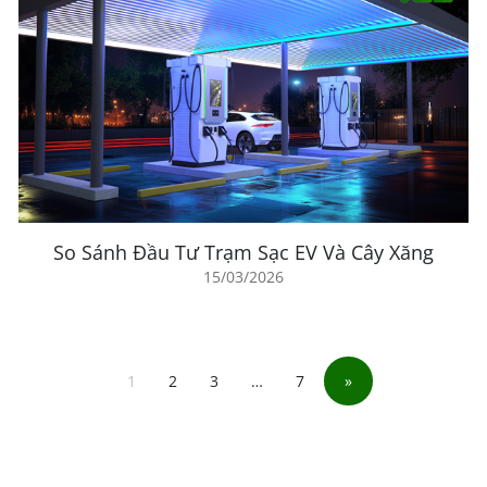
So Sánh Đầu Tư Trạm Sạc EV Và Cây Xăng
15/03/2026
1
2
3
…
7
»