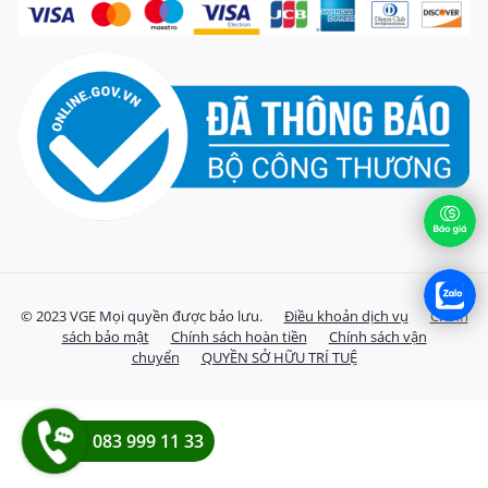
© 2023 VGE Mọi quyền được bảo lưu.
Điều khoản dịch vụ
Chính
sách bảo mật
Chính sách hoàn tiền
Chính sách vận
chuyển
QUYỀN SỞ HỮU TRÍ TUỆ
083 999 11 33