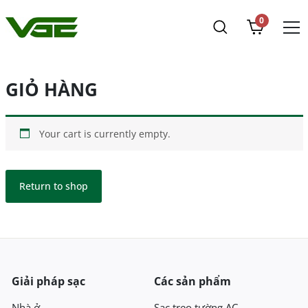
0
GIỎ HÀNG
Your cart is currently empty.
Return to shop
Giải pháp sạc
Các sản phẩm
Nhà ở
Sạc treo tường AC