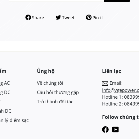
Share
Tweet
Pin it
hẩm
Ủng hộ
Liên lạc
ng AC
Về chúng tôi
Email:
Info@vgepower.
ng DC
Câu hỏi thường gặp
Hotline 1:
08399
C
Trở thành đối tác
Hotline 2:
08439
nh DC
Follow chúng t
n lý điểm sạc