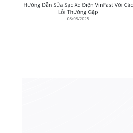
môi trường. Sự kết hợp giữa công nghệ sạc tiên 
Hướng Dẫn Sửa Sạc Xe Điện VinFast Với Các
trường sống xanh.
Lỗi Thường Gặp
08/03/2025
Bài viết trên không chỉ giới thiệu về hệ thống
sạc
nghiệm sạc tiện ích và bền vững cho người dùng.