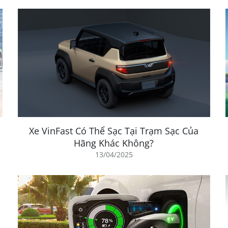
Xe VinFast Có Thể Sạc Tại Trạm Sạc Của
Hãng Khác Không?
13/04/2025
à tiện ích nhất cho khách hàng sử dụng xe ô tô điện của họ.
 sạc nhanh tiên tiến, giúp người dùng tiết kiệm thời gian và