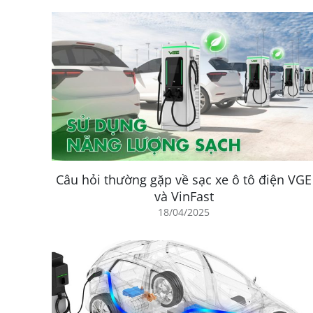
Câu hỏi thường gặp về sạc xe ô tô điện VGE
và VinFast
18/04/2025
Công Nghệ Sạc Xe Ô Tô Điện VinFast
VinFast cam kết cung cấp giải pháp sạc hiện đại v
VinFast bao gồm:
Hệ Thống Sạc Nhanh
: VinFast sử dụng công nghệ