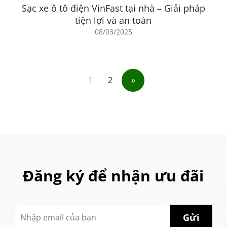
tiến và hiệu suất cao đã tạo nên một lựa chọn hấp dẫn cho 
Sạc xe ô tô điện VinFast tại nhà – Giải pháp
tiện lợi và an toàn
08/03/2025
 xe ô tô điện VinFast
mà còn tập trung vào lợi ích và ý ng
1
2
»
Đăng ký để nhận ưu đãi