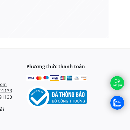
Phương thức thanh toán
com
91133
91133
ôi