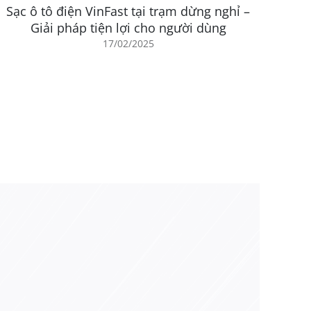
người tiêu dùng quan tâm đến xe ô tô điện và môi
Sạc ô tô điện VinFast tại trạm dừng nghỉ –
Giải pháp tiện lợi cho người dùng
17/02/2025
hĩa của việc sử dụng xe ô tô điện, tạo ra một trải