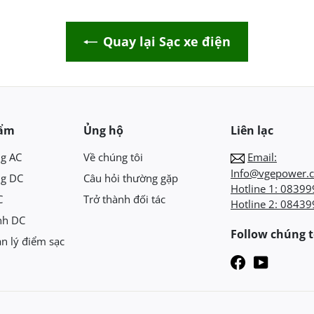
Quay lại Sạc xe điện
hẩm
Ủng hộ
Liên lạc
ng AC
Về chúng tôi
Email:
Info@vgepower.
ng DC
Câu hỏi thường gặp
Hotline 1:
08399
C
Trở thành đối tác
Hotline 2:
08439
nh DC
Follow chúng t
n lý điểm sạc