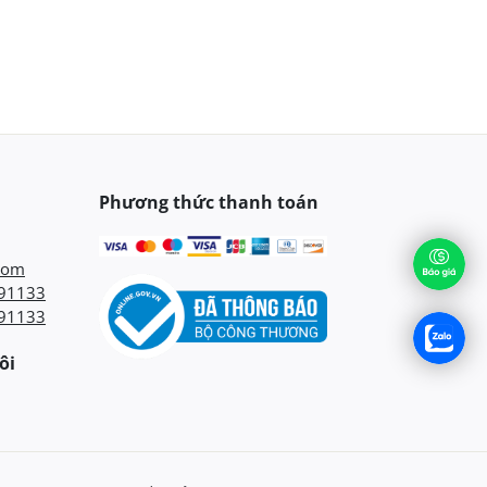
Phương thức thanh toán
com
91133
91133
ôi