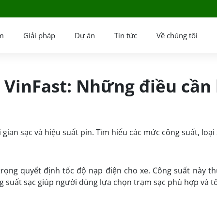
m
Giải pháp
Dự án
Tin tức
Về chúng tôi
 VinFast: Những điều cần 
gian sạc và hiệu suất pin. Tìm hiểu các mức công suất, loại 
 trọng quyết định tốc độ nạp điện cho xe. Công suất này t
ông suất sạc giúp người dùng lựa chọn trạm sạc phù hợp và tố