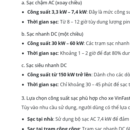
a. Sạc chậm AC (xoay chiều)
Công suất 3,3 kW – 7,4 kW
: Đây là mức công su
Thời gian sạc
: Từ 8 – 12 giờ tùy dung lượng pi
b. Sạc nhanh DC (một chiều)
Công suất 30 kW – 60 kW
: Các trạm sạc nhanh 
Thời gian sạc
: Khoảng 1 – 2 giờ để đạt 80% du
c. Sạc siêu nhanh DC
Công suất từ 150 kW trở lên
: Dành cho các dò
Thời gian sạc
: Chỉ khoảng 30 – 45 phút để sạc 
3. Lựa chọn công suất sạc phù hợp cho xe VinFas
Tùy vào nhu cầu sử dụng, người dùng có thể lựa
Sạc tại nhà
: Sử dụng bộ sạc AC 7,4 kW để đảm b
Sạc tại trạm công cộng
: Trạm sạc nhanh DC 6