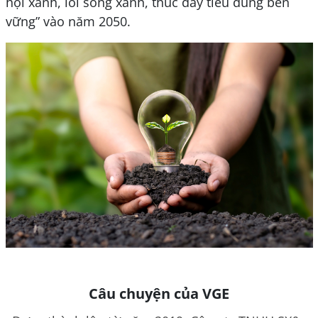
hội xanh, lối sống xanh, thúc đẩy tiêu dùng bền
vững” vào năm 2050.
Câu chuyện của VGE