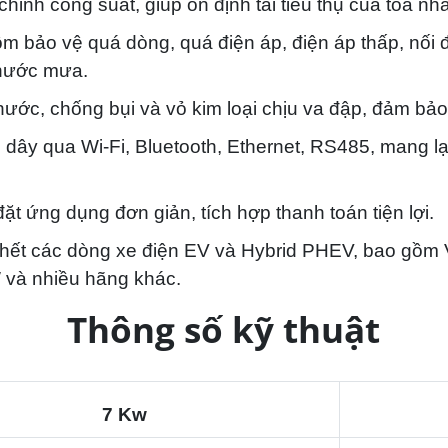
chỉnh công suất, giúp ổn định tải tiêu thụ của tòa nh
m bảo vệ quá dòng, quá điện áp, điện áp thấp, nối đất
 nước mưa.
nước, chống bụi và vỏ kim loại chịu va đập, đảm bảo
g dây qua Wi-Fi, Bluetooth, Ethernet, RS485, mang lại
đặt ứng dụng đơn giản, tích hợp thanh toán tiện lợi.
 hết các dòng xe điện EV và Hybrid PHEV, bao gồm V
 và nhiều hãng khác.
Thông số kỹ thuật
7 Kw