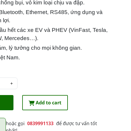
ống bụi, vỏ kim loại chịu va đập.
 Bluetooth, Ethernet, RS485, ứng dụng và
 lợi.
ầu hết các xe EV và PHEV (VinFast, Tesla,
, Mercedes…).
m, lý tưởng cho mọi không gian.
iệt Nam.
Add to cart
hoặc gọi
0839991133
để được tư vấn tốt
nhất!