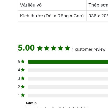
Vật liệu vỏ
Thép sơn
Kích thước (Dài x Rộng x Cao)
336 x 20
5.00
1
customer review
Rated
1
5
5.00
out
4
of 5
3
based on
2
customer
1
rating
Admin