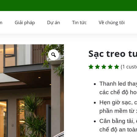
m
Giải pháp
Dự án
Tin tức
Về chúng tôi
Sạc treo t
(
1
cust
Rated
1
5.00
out
Thanh led tha
of 5
các chế độ ho
based on
Hẹn giờ sạc, c
customer
phần mềm từ 
rating
Cân bằng tải, 
chế độ an toà