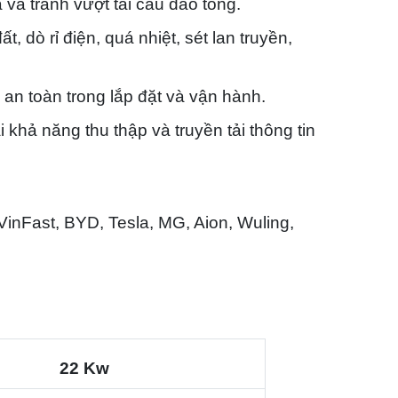
à và tránh vượt tải cầu dao tổng.
, dò rỉ điện, quá nhiệt, sét lan truyền,
 an toàn trong lắp đặt và vận hành.
 khả năng thu thập và truyền tải thông tin
inFast, BYD, Tesla, MG, Aion, Wuling,
22 Kw