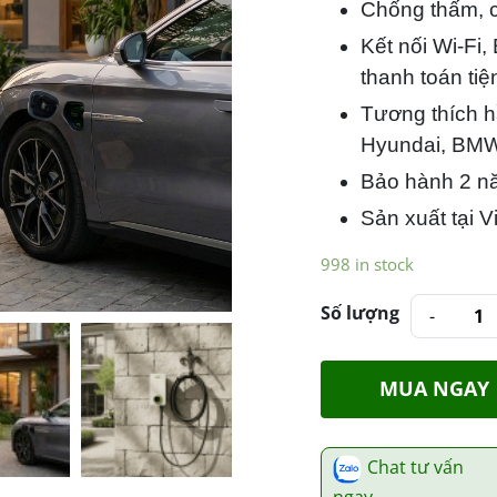
Chống thấm, ch
Kết nối Wi-Fi,
thanh toán tiện
Tương thích h
Hyundai, BMW
Bảo hành 2 nă
Sản xuất tại V
998 in stock
Số lượng
MUA NGAY
Chat tư vấn
ngay