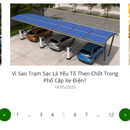
Vì Sao Trạm Sạc Là Yếu Tố Then Chốt Trong
Phổ Cập Xe Điện?
18/05/2025
«
1
…
3
4
5
6
7
…
12
»