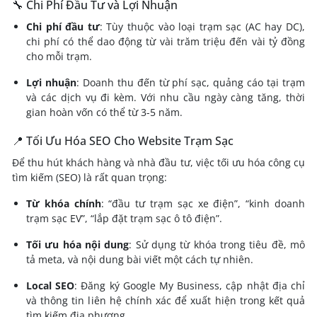
🔧 Chi Phí Đầu Tư và Lợi Nhuận
Chi phí đầu tư
:
Tùy thuộc vào loại trạm sạc (AC hay DC),
chi phí có thể dao động từ vài trăm triệu đến vài tỷ đồng
cho mỗi trạm.
Lợi nhuận
:
Doanh thu đến từ phí sạc, quảng cáo tại trạm
và các dịch vụ đi kèm. Với nhu cầu ngày càng tăng, thời
gian hoàn vốn có thể từ 3-5 năm.
📍 Tối Ưu Hóa SEO Cho Website Trạm Sạc
Để thu hút khách hàng và nhà đầu tư, việc tối ưu hóa công cụ
tìm kiếm (SEO) là rất quan trọng:
Từ khóa chính
:
“đầu tư trạm sạc xe điện”, “kinh doanh
trạm sạc EV”, “lắp đặt trạm sạc ô tô điện”.
Tối ưu hóa nội dung
:
Sử dụng từ khóa trong tiêu đề, mô
tả meta, và nội dung bài viết một cách tự nhiên.
Local SEO
:
Đăng ký Google My Business, cập nhật địa chỉ
và thông tin liên hệ chính xác để xuất hiện trong kết quả
tìm kiếm địa phương.