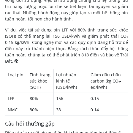
vòng đời sử dụng. Việc tái sử dụng chúng cho hệ thống lưu
trữ năng lượng hoặc tái chế sẽ tiết kiệm tài nguyên và giảm
rác thải. Những hành động này giúp tạo ra một hệ thống pin
tuần hoàn, tốt hơn cho hành tinh.
Ví dụ, việc tái sử dụng pin LFP với 80% tình trạng sức khỏe
(SOH) có thể mang lại 156 USD/kWh và giảm phát thải CO₂
0,15 kg/kWh. Công nghệ mới và các quy định đang hỗ trợ để
điều này trở thành hiện thực. Bằng cách thúc đẩy hệ thống
tuần hoàn, chúng ta có thể phát triển ô tô điện và bảo vệ Trái
Đất. 🌍
Loại pin
Tình trạng
Lợi nhuận
Giảm dấu chân
sức khỏe
kinh tế
carbon (kg CO₂-
(SOH)
(USD/kWh)
eq/kWh)
LFP
80%
156
0.15
NMC
80%
38
0.14
Câu hỏi thường gặp
Điều gì xảy ra với pin xe điện khi chúng ngừng hoạt động?