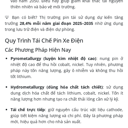
vào năm 2050. Điều này giúp giảm khai thác tài nguyên
thiên nhiên và bảo vệ môi trường.
💡 Bạn có biết? Thị trường pin tái sử dụng dự kiến tăng
trưởng
28,4% mỗi năm giai đoạn 2025–2035
nhờ ứng dụng
trong lưu trữ điện và điện dự phòng.
Quy Trình Tái Chế Pin Xe Điện
Các Phương Pháp Hiện Nay
Pyrometallurgy (luyện kim nhiệt độ cao)
: nung pin ở
nhiệt độ cao để thu hồi cobalt, nickel. Tuy nhiên, phương
pháp này tốn năng lượng, gây ô nhiễm và không thu hồi
tốt lithium.
Hydrometallurgy (dùng hóa chất tách chiết)
: sử dụng
dung dịch hóa chất để tách lithium, cobalt, nickel. Tốn ít
năng lượng hơn nhưng tạo ra chất thải lỏng cần xử lý kỹ.
Tái chế trực tiếp
: giữ nguyên cấu trúc vật liệu cathode,
giúp tiết kiệm năng lượng và chi phí. Đây là phương pháp
mới, hiệu quả hơn cho nhà sản xuất.