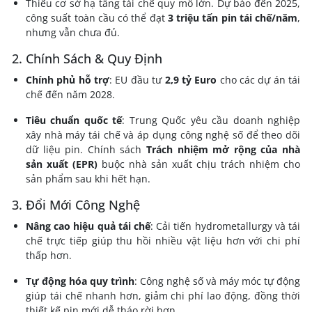
Thiếu cơ sở hạ tầng tái chế quy mô lớn. Dự báo đến 2025,
công suất toàn cầu có thể đạt
3 triệu tấn pin tái chế/năm
,
nhưng vẫn chưa đủ.
2. Chính Sách & Quy Định
Chính phủ hỗ trợ
: EU đầu tư
2,9 tỷ Euro
cho các dự án tái
chế đến năm 2028.
Tiêu chuẩn quốc tế
: Trung Quốc yêu cầu doanh nghiệp
xây nhà máy tái chế và áp dụng công nghệ số để theo dõi
dữ liệu pin. Chính sách
Trách nhiệm mở rộng của nhà
sản xuất (EPR)
buộc nhà sản xuất chịu trách nhiệm cho
sản phẩm sau khi hết hạn.
3. Đổi Mới Công Nghệ
Nâng cao hiệu quả tái chế
: Cải tiến hydrometallurgy và tái
chế trực tiếp giúp thu hồi nhiều vật liệu hơn với chi phí
thấp hơn.
Tự động hóa quy trình
: Công nghệ số và máy móc tự động
giúp tái chế nhanh hơn, giảm chi phí lao động, đồng thời
thiết kế pin mới dễ tháo rời hơn.