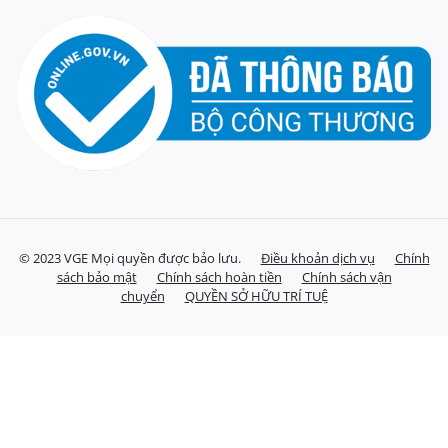
© 2023 VGE Mọi quyền được bảo lưu.
Điều khoản dịch vụ
Chính
sách bảo mật
Chính sách hoàn tiền
Chính sách vận
chuyển
QUYỀN SỞ HỮU TRÍ TUỆ