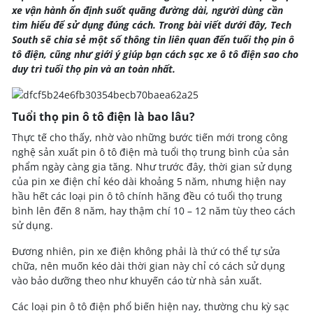
xe vận hành ổn định suốt quãng đường dài, người dùng cần
tìm hiểu để sử dụng đúng cách. Trong bài viết dưới đây, Tech
South sẽ chia sẻ một số thông tin liên quan đến tuổi thọ pin ô
tô điện, cũng như giới ý giúp bạn cách
sạc xe ô tô điện
sao cho
duy trì tuổi thọ pin và an toàn nhất.
Tuổi thọ pin ô tô điện là bao lâu?
Thực tế cho thấy, nhờ vào những bước tiến mới trong công
nghệ sản xuất pin ô tô điện mà tuổi thọ trung bình của sản
phẩm ngày càng gia tăng. Như trước đây, thời gian sử dụng
của pin xe điện chỉ kéo dài khoảng 5 năm, nhưng hiện nay
hầu hết các loại pin ô tô chính hãng đều có tuổi thọ trung
bình lên đến 8 năm, hay thậm chí 10 – 12 năm tùy theo cách
sử dụng.
Đương nhiên, pin xe điện không phải là thứ có thể tự sửa
chữa, nên muốn kéo dài thời gian này chỉ có cách sử dụng
vào bảo dưỡng theo như khuyến cáo từ nhà sản xuất.
Các loại pin ô tô điện phổ biến hiện nay, thường chu kỳ sạc