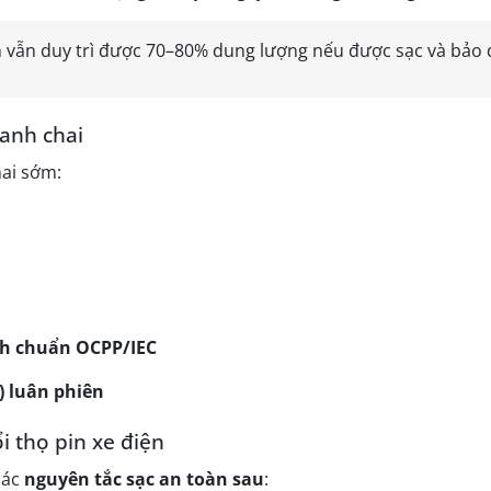
ện vẫn duy trì được 70–80% dung lượng nếu được sạc và bảo
hanh chai
hai sớm:
ch chuẩn OCPP/IEC
) luân phiên
i thọ pin xe điện
các
nguyên tắc sạc an toàn sau
: