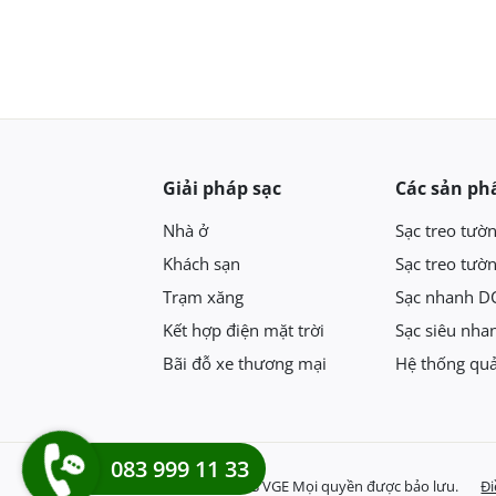
Giải pháp sạc
Các sản p
Nhà ở
Sạc treo tườ
Khách sạn
Sạc treo tườ
Trạm xăng
Sạc nhanh D
Kết hợp điện mặt trời
Sạc siêu nha
Bãi đỗ xe thương mại
Hệ thống quả
083 999 11 33
© 2023 VGE Mọi quyền được bảo lưu.
Đi