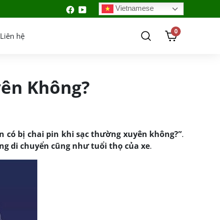
Vietnamese
0
Liên hệ
yên Không?
ện có bị chai pin khi sạc thường xuyên không?”
.
ng di chuyển cũng như tuổi thọ của xe
.