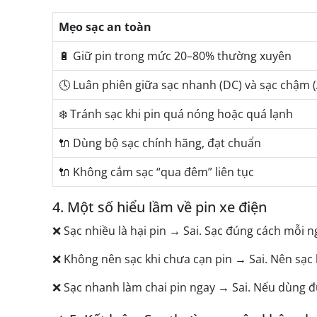
Mẹo sạc an toàn
🔋 Giữ pin trong mức 20–80% thường xuyên
🕓 Luân phiên giữa sạc nhanh (DC) và sạc chậm 
❄️ Tránh sạc khi pin quá nóng hoặc quá lạnh
🔌 Dùng bộ sạc chính hãng, đạt chuẩn
🔌 Không cắm sạc “qua đêm” liên tục
4. Một số hiểu lầm về pin xe điện
❌ Sạc nhiều là hại pin → Sai. Sạc đúng cách mỗi n
❌ Không nên sạc khi chưa cạn pin → Sai. Nên sạc k
❌ Sạc nhanh làm chai pin ngay → Sai. Nếu dùng đ