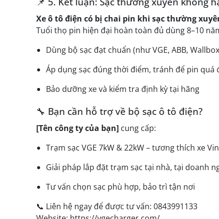
📌 5. Kết luận: Sạc thường xuyên không h
Xe ô tô điện có bị chai pin khi sạc thường xuy
Tuổi thọ pin hiện đại hoàn toàn đủ dùng 8–10 nă
Dùng bộ sạc đạt chuẩn (như VGE, ABB, Wallbo
Áp dụng sạc đúng thời điểm, tránh để pin quá
Bảo dưỡng xe và kiểm tra định kỳ tại hãng
🔧 Bạn cần hỗ trợ về bộ sạc ô tô điện?
[Tên công ty của bạn]
cung cấp:
Trạm sạc VGE 7kW & 22kW – tương thích xe Vin
Giải pháp lắp đặt trạm sạc tại nhà, tại doanh n
Tư vấn chọn sạc phù hợp, bảo trì tận nơi
📞 Liên hệ ngay để được tư vấn: 0843991133
Website: https://vgecharger.com/