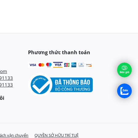
Phương thức thanh toán
com
91133
91133
ôi
sách vận chuyển
QUYỀN SỞ HỮU TRÍ TUỆ