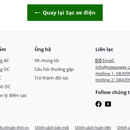
Quay lại Sạc xe điện
hẩm
Ủng hộ
Liên lạc
ng AC
Về chúng tôi
Email:
Info@vgepower.
ng DC
Câu hỏi thường gặp
Hotline 1:
08399
C
Trở thành đối tác
Hotline 2:
08439
nh DC
Follow chúng t
n lý điểm sạc
ều khoản dịch vụ
Chính sách bảo mật
Chính sách hoàn tiền
Chính 