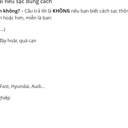
ại nếu sạc đúng cách
ên không?
– Câu trả lời là
KHÔNG
nếu bạn biết cách sạc thô
m hoặc hơn, miễn là bạn:
x…)
 đầy hoặc quá cạn
Fast, Hyundai, Audi…
ghiệp