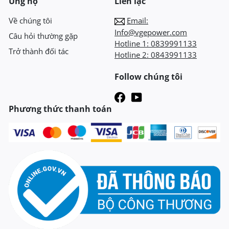
Ủng hộ
Liên lạc
Về chúng tôi
Email:
Info@vgepower.com
Câu hỏi thường gặp
Hotline 1:
0839991133
Trở thành đối tác
Hotline 2:
0843991133
Follow chúng tôi
Phương thức thanh toán