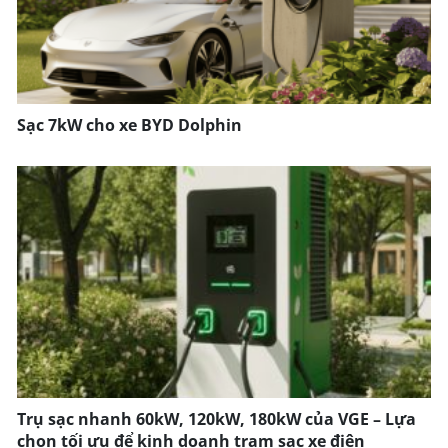
Sạc 7kW cho xe BYD Dolphin
Trụ sạc nhanh 60kW, 120kW, 180kW của VGE – Lựa
chọn tối ưu để kinh doanh trạm sạc xe điện