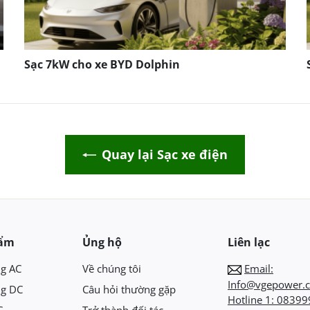
Sạc 7kW cho xe BYD Dolphin
Quay lại Sạc xe điện
hẩm
Ủng hộ
Liên lạc
ng AC
Về chúng tôi
Email:
Info@vgepower.
ng DC
Câu hỏi thường gặp
Hotline 1:
08399