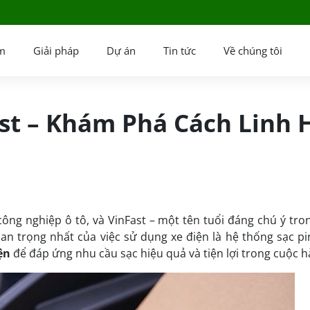
m
Giải pháp
Dự án
Tin tức
Về chúng tôi
ast – Khám Phá Cách Linh 
ông nghiệp ô tô, và VinFast – một tên tuổi đáng chú ý tron
n trọng nhất của việc sử dụng xe điện là hệ thống sạc pin
ện
để đáp ứng nhu cầu sạc hiệu quả và tiện lợi trong cuộc h