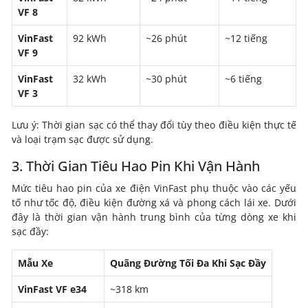
VF 8
VinFast
92 kWh
~26 phút
~12 tiếng
VF 9
VinFast
32 kWh
~30 phút
~6 tiếng
VF 3
Lưu ý: Thời gian sạc có thể thay đổi tùy theo điều kiện thực tế
và loại trạm sạc được sử dụng.
3. Thời Gian Tiêu Hao Pin Khi Vận Hành
Mức tiêu hao pin của xe điện VinFast phụ thuộc vào các yếu
tố như tốc độ, điều kiện đường xá và phong cách lái xe. Dưới
đây là thời gian vận hành trung bình của từng dòng xe khi
sạc đầy:
Mẫu Xe
Quãng Đường Tối Đa Khi Sạc Đầy
VinFast VF e34
~318 km