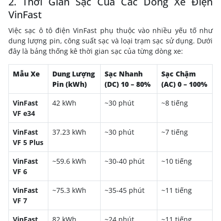
2. Thời Gian Sạc Của Các Dòng Xe Điện
VinFast
Việc sạc ô tô điện VinFast phụ thuộc vào nhiều yếu tố như
dung lượng pin, công suất sạc và loại trạm sạc sử dụng. Dưới
đây là bảng thống kê thời gian sạc của từng dòng xe:
Mẫu Xe
Dung Lượng
Sạc Nhanh
Sạc Chậm
Pin (kWh)
(DC) 10 – 80%
(AC) 0 – 100%
VinFast
42 kWh
~30 phút
~8 tiếng
VF e34
VinFast
37.23 kWh
~30 phút
~7 tiếng
VF 5 Plus
VinFast
~59.6 kWh
~30-40 phút
~10 tiếng
VF 6
VinFast
~75.3 kWh
~35-45 phút
~11 tiếng
VF 7
VinFast
82 kWh
~24 phút
~11 tiếng