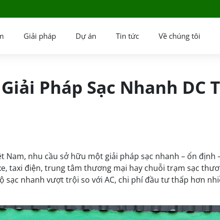
m
Giải pháp
Dự án
Tin tức
Về chúng tôi
 Giải Pháp Sạc Nhanh DC 
ệt Nam, nhu cầu sở hữu một giải pháp sạc nhanh – ổn định – 
e, taxi điện, trung tâm thương mại hay chuỗi trạm sạc thươ
 sạc nhanh vượt trội so với AC, chi phí đầu tư thấp hơn nhi