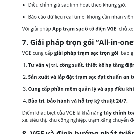
Điều chỉnh giá sạc linh hoạt theo khung giờ.
Báo cáo dữ liệu real-time, không cần nhân viên 
Với giải pháp
App trạm sạc ô tô điện VGE
, chủ x
7. Giải pháp trọn gói “All-in-on
VGE cung cấp
giải pháp trạm sạc trọn gói
, bao 
Tư vấn vị trí, công suất, thiết kế hạ tầng điệ
Sản xuất và lắp đặt trạm sạc đạt chuẩn an t
Cung cấp phần mềm quản lý và app điều kh
Bảo trì, bảo hành và hỗ trợ kỹ thuật 24/7.
Điểm khác biệt của VGE là khả năng
tùy chỉnh to
xe, siêu thị, khu công nghiệp, trạm xăng chuyển đ
8. VGE và định hướng phát tri