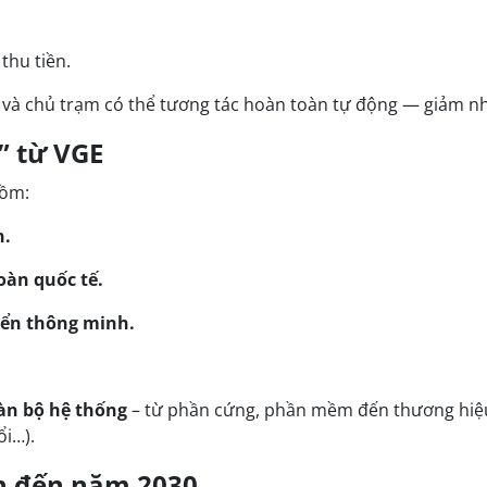
thu tiền.
e và chủ trạm có thể tương tác hoàn toàn tự động — giảm nh
e” từ VGE
gồm:
n.
oàn quốc tế.
iển thông minh.
àn bộ hệ thống
– từ phần cứng, phần mềm đến thương hiệu
ổi…).
ển đến năm 2030