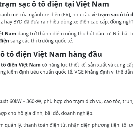
trạm sạc ô tô điện tại Việt Nam
n mạnh mẽ của ngành xe điện (EV), nhu cầu về
trạm sạc ô tô 
 hay BYD đã đưa ra nhiều dòng xe điện cao cấp, đồng nghĩa 
iệt Nam
đang trở thành điểm nóng thu hút đầu tư. Nổi bật t
điện
sang các thị trường quốc tế.
 ô tô điện Việt Nam hàng đầu
 tô điện Việt Nam
có năng lực thiết kế, sản xuất và cung cấ
ống kiểm định tiêu chuẩn quốc tế, VGE khẳng định vị thế dẫn 
:
uất 60kW – 360kW, phù hợp cho trạm dịch vụ, cao tốc, tru
ợp cho hộ gia đình, bãi đỗ, doanh nghiệp.
quản lý, thanh toán điện tử, nhận diện phương tiện, tối ưu