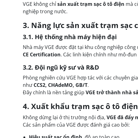
VGE không chỉ
sản xuất trạm sạc ô tô điện
mà c
nghiệp trong nước.
3. Năng lực sản xuất trạm sạc 
3.1. Hệ thống nhà máy hiện đại
Nhà máy VGE được đặt tại khu công nghiệp công n
CE Certification
. Các linh kiện chính như mô-đun
3.2. Đội ngũ kỹ sư và R&D
Phòng nghiên cứu VGE hợp tác với các chuyên gia
như
CCS2, CHAdeMO, GB/T
.
Đây chính là nền tảng giúp
VGE trở thành nhà sả
4. Xuất khẩu trạm sạc ô tô điện
Không dừng lại ở thị trường nội địa,
VGE đã đẩy m
Các sản phẩm của VGE được đánh giá cao bởi:
Hiệu suất sạc ổn định
, độ an toàn cao.