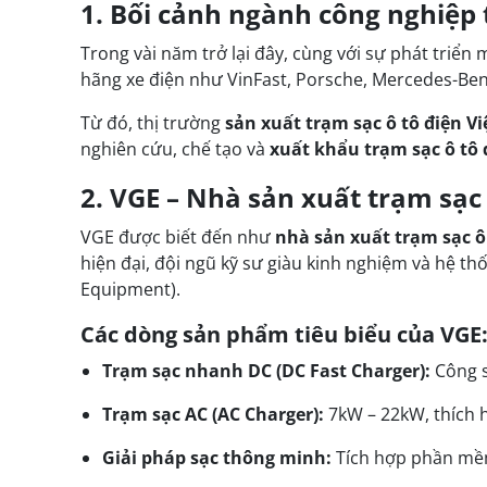
1. Bối cảnh ngành công nghiệp 
Trong vài năm trở lại đây, cùng với sự phát triể
hãng xe điện như VinFast, Porsche, Mercedes-Benz
Từ đó, thị trường
sản xuất trạm sạc ô tô điện V
nghiên cứu, chế tạo và
xuất khẩu trạm sạc ô tô 
2. VGE – Nhà sản xuất trạm sạc
VGE được biết đến như
nhà sản xuất trạm sạc ô
hiện đại, đội ngũ kỹ sư giàu kinh nghiệm và hệ th
Equipment).
Các dòng sản phẩm tiêu biểu của VGE
Trạm sạc nhanh DC (DC Fast Charger):
Công s
Trạm sạc AC (AC Charger):
7kW – 22kW, thích h
Giải pháp sạc thông minh:
Tích hợp phần mềm 