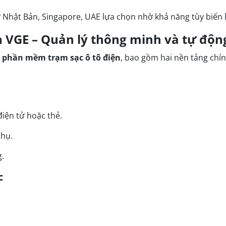
hật Bản, Singapore, UAE lựa chọn nhờ khả năng tùy biến li
n VGE – Quản lý thông minh và tự độn
i phần mềm trạm sạc ô tô điện
, bao gồm hai nền tảng chín
điện tử hoặc thẻ.
thụ.
.
c