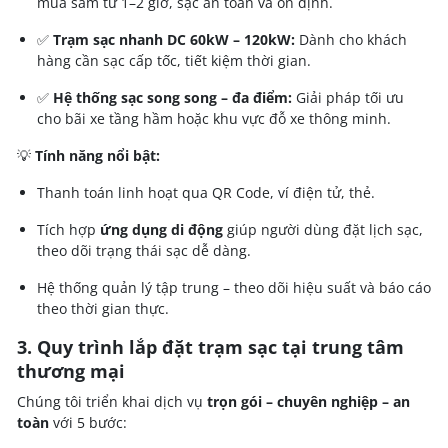
mua sắm từ 1–2 giờ, sạc an toàn và ổn định.
✅
Trạm sạc nhanh DC 60kW – 120kW:
Dành cho khách
hàng cần sạc cấp tốc, tiết kiệm thời gian.
✅
Hệ thống sạc song song – đa điểm:
Giải pháp tối ưu
cho bãi xe tầng hầm hoặc khu vực đỗ xe thông minh.
💡
Tính năng nổi bật:
Thanh toán linh hoạt qua QR Code, ví điện tử, thẻ.
Tích hợp
ứng dụng di động
giúp người dùng đặt lịch sạc,
theo dõi trạng thái sạc dễ dàng.
Hệ thống quản lý tập trung – theo dõi hiệu suất và báo cáo
theo thời gian thực.
3. Quy trình lắp đặt trạm sạc tại trung tâm
thương mại
Chúng tôi triển khai dịch vụ
trọn gói – chuyên nghiệp – an
toàn
với 5 bước: