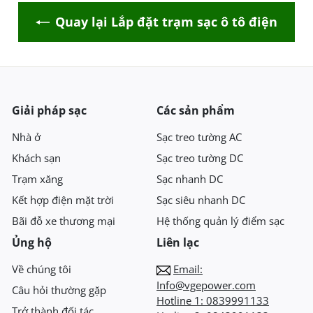
Quay lại Lắp đặt trạm sạc ô tô điện
Giải pháp sạc
Các sản phẩm
Nhà ở
Sạc treo tường AC
Khách sạn
Sạc treo tường DC
Trạm xăng
Sạc nhanh DC
Kết hợp điện mặt trời
Sạc siêu nhanh DC
Bãi đỗ xe thương mại
Hệ thống quản lý điểm sạc
Ủng hộ
Liên lạc
Về chúng tôi
Email:
Info@vgepower.com
Câu hỏi thường gặp
Hotline 1:
0839991133
Trở thành đối tác