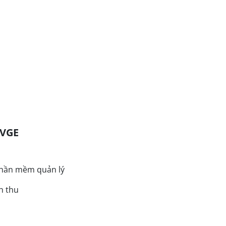
 VGE
 phần mềm quản lý
h thu