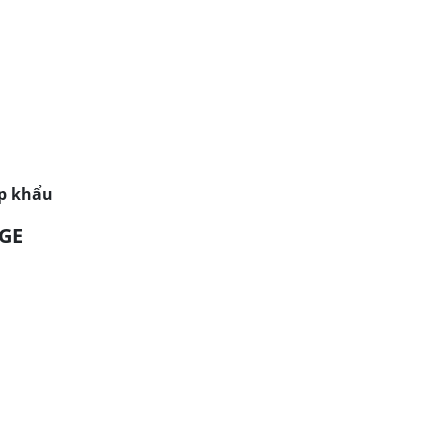
ập khẩu
VGE