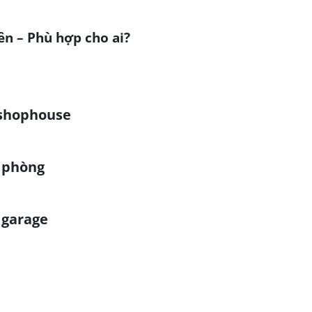
ên – Phù hợp cho ai?
 shophouse
n phòng
 garage