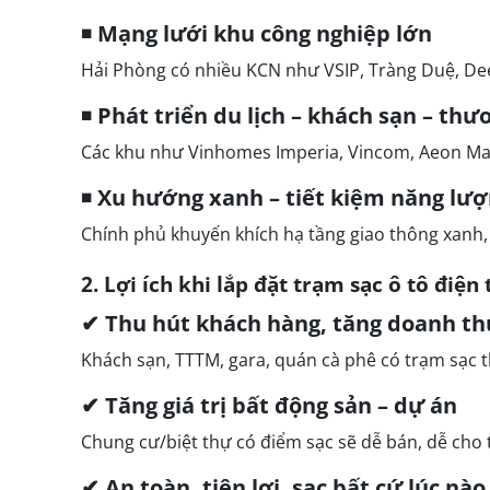
◾
Mạng lưới khu công nghiệp lớn
Hải Phòng có nhiều KCN như VSIP, Tràng Duệ, Deep
◾
Phát triển du lịch – khách sạn – th
Các khu như Vinhomes Imperia, Vincom, Aeon Mal
◾
Xu hướng xanh – tiết kiệm năng lư
Chính phủ khuyến khích hạ tầng giao thông xanh, 
2. Lợi ích khi lắp đặt trạm sạc ô tô điện
✔ Thu hút khách hàng, tăng doanh th
Khách sạn, TTTM, gara, quán cà phê có trạm sạc t
✔ Tăng giá trị bất động sản – dự án
Chung cư/biệt thự có điểm sạc sẽ dễ bán, dễ cho 
✔ An toàn, tiện lợi, sạc bất cứ lúc nào