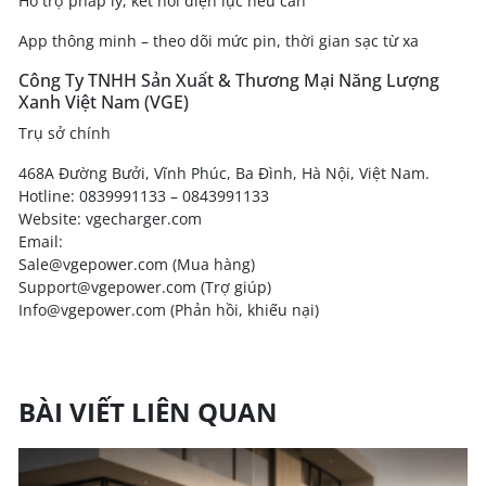
Hỗ trợ pháp lý, kết nối điện lực nếu cần
App thông minh – theo dõi mức pin, thời gian sạc từ xa
Công Ty TNHH Sản Xuất & Thương Mại Năng Lượng
Xanh Việt Nam (VGE)
Trụ sở chính
468A Đường Bưởi, Vĩnh Phúc, Ba Đình, Hà Nội, Việt Nam.
Hotline: 0839991133 – 0843991133
Website: vgecharger.com
Email:
Sale@vgepower.com (Mua hàng)
Support@vgepower.com (Trợ giúp)
Info@vgepower.com (Phản hồi, khiếu nại)
BÀI VIẾT LIÊN QUAN