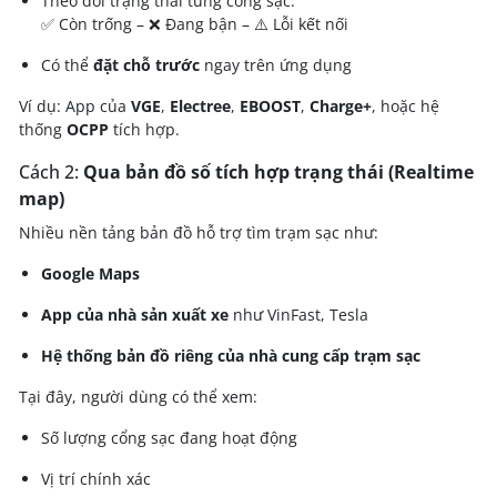
Theo dõi trạng thái từng cổng sạc:
✅ Còn trống – ❌ Đang bận – ⚠️ Lỗi kết nối
Có thể
đặt chỗ trước
ngay trên ứng dụng
Ví dụ: App của
VGE
,
Electree
,
EBOOST
,
Charge+
, hoặc hệ
thống
OCPP
tích hợp.
Cách 2:
Qua bản đồ số tích hợp trạng thái (Realtime
map)
Nhiều nền tảng bản đồ hỗ trợ tìm trạm sạc như:
Google Maps
App của nhà sản xuất xe
như VinFast, Tesla
Hệ thống bản đồ riêng của nhà cung cấp trạm sạc
Tại đây, người dùng có thể xem:
Số lượng cổng sạc đang hoạt động
Vị trí chính xác