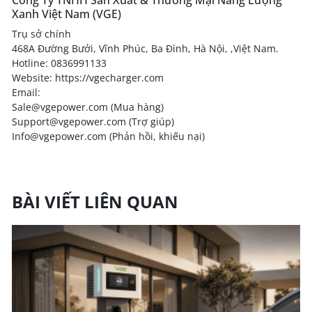
Công Ty TNHH Sản Xuất & Thương Mại Năng Lượng
Xanh Việt Nam (VGE)
Trụ sở chính
468A Đường Bưởi, Vĩnh Phúc, Ba Đình, Hà Nội, ,Việt Nam.
Hotline: 0836991133
Website:
https://vgecharger.com
Email:
Sale@vgepower.com (Mua hàng)
Support@vgepower.com (Trợ giúp)
Info@vgepower.com (Phản hồi, khiếu nại)
BÀI VIẾT LIÊN QUAN